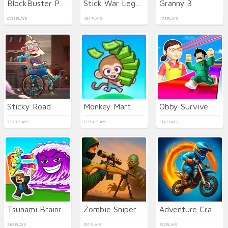
BlockBuster Puzzle
Stick War Legacy
Granny 3
6531 PLAYS
494 PLAYS
473 PLAYS
Sticky Road
Monkey Mart
Obby Survive Parkour
7773 PLAYS
11794 PLAYS
314 PLAYS
Tsunami Brainrots Online
Zombie Sniper Hero
Adventure Crazy Ramp Bike Stunt
289 PLAYS
351 PLAYS
355 PLAYS