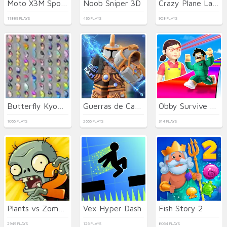
Moto X3M Spooky Land
Noob Sniper 3D
Crazy Plane Landing
11889 PLAYS
436 PLAYS
908 PLAYS
Butterfly Kyodai Deluxe
Guerras de Camas
Obby Survive Parkour
1056 PLAYS
2656 PLAYS
314 PLAYS
Plants vs Zombies 2021
Vex Hyper Dash
Fish Story 2
2949 PLAYS
126 PLAYS
8054 PLAYS