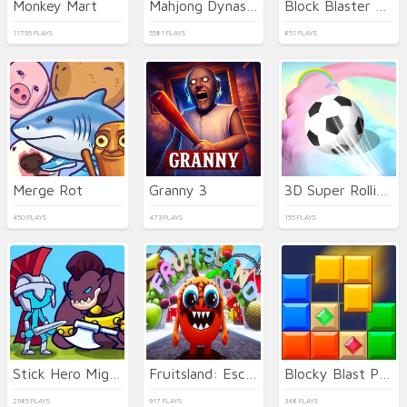
Monkey Mart
Mahjong Dynasty
Block Blaster Puzzle
11795 PLAYS
5581 PLAYS
851 PLAYS
Merge Rot
Granny 3
3D Super Rolling Ball Race
450 PLAYS
473 PLAYS
155 PLAYS
Stick Hero Mighty Tower Wars
Fruitsland: Escape from the Amusement Park
Blocky Blast Puzzle
2985 PLAYS
917 PLAYS
348 PLAYS