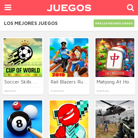
LOS MEJORES JUEGOS
MÁS LOS MEJORES JUEGOS
Soccer Skills World Cup
Rail Blazers Runner
Mahjong At Home - Xmas Edition
464 PLAYS
2240 PLAYS
3226 PLAYS