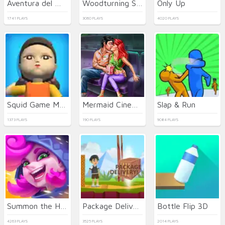
Aventura del Minero de Joyas
Woodturning Simulator
Only Up
1741 PLAYS
3060 PLAYS
4020 PLAYS
Squid Game Minecraft
Mermaid Cinema Flirting
Slap & Run
1373 PLAYS
190 PLAYS
9084 PLAYS
Summon the Hero
Package Delivery
Bottle Flip 3D
4263 PLAYS
3525 PLAYS
2014 PLAYS