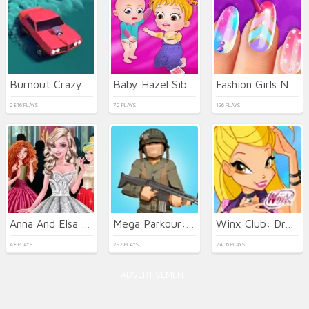
Burnout Crazy Drift
Baby Hazel Sibling Trouble
Fashion Girls Nail Salon
2816 PLAYS
72 PLAYS
136 PLAYS
Anna And Elsa Arendelle Ball
Mega Parkour: Obby Escape Run
Winx Club: Dress Up
48 PLAYS
292 PLAYS
2406 PLAYS
ADVERTISEMENT