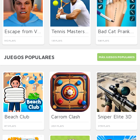
Escape from Vlogger: Runaway
Tennis Masters 2026
Bad Cat Prankster - Mom is Return
910 PLAYS
135 PLAYS
538 PLAYS
JUEGOS POPULARES
MÁS JUEGOS POPULARES
Beach Club
Carrom Clash
Sniper Elite 3D
873 PLAYS
2631 PLAYS
3159 PLAYS