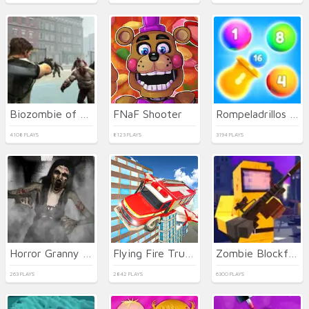
Biozombie of Evil
FNaF Shooter
Rompeladrillos de Fusión
4108 PLAYS
8123 PLAYS
3194 PLAYS
Horror Granny Escape
Flying Fire Truck Driving Sim
Zombie Blockfare Of Future Pixel 2022
263 PLAYS
2842 PLAYS
6300 PLAYS