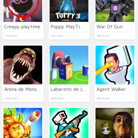
Creepy playtime
Poppy PlayTime 3 Game
War Of Gun
1794 PLAYS
2461 PLAYS
1690 PLAYS
Arena de Monstruos del Infierno Zombi
Laberinto de Letras en la Habitación 3D
Agent Walker vs Skibidi Toilets
2198 PLAYS
2899 PLAYS
4687 PLAYS