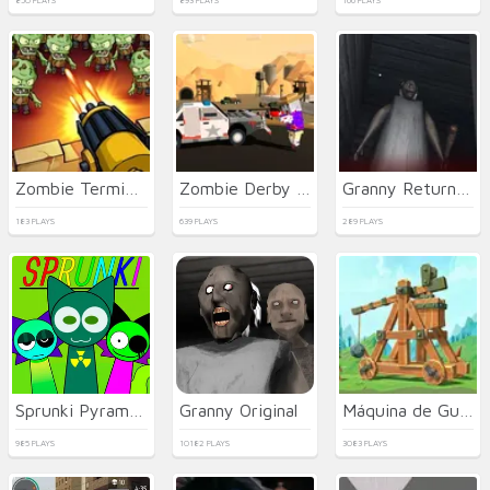
850 PLAYS
893 PLAYS
166 PLAYS
Zombie Terminator
Zombie Derby Pixel Survival
Granny Returns 3D : Evil Destiny
183 PLAYS
639 PLAYS
289 PLAYS
Sprunki Pyramixed
Granny Original
Máquina de Guerra
985 PLAYS
10182 PLAYS
3083 PLAYS