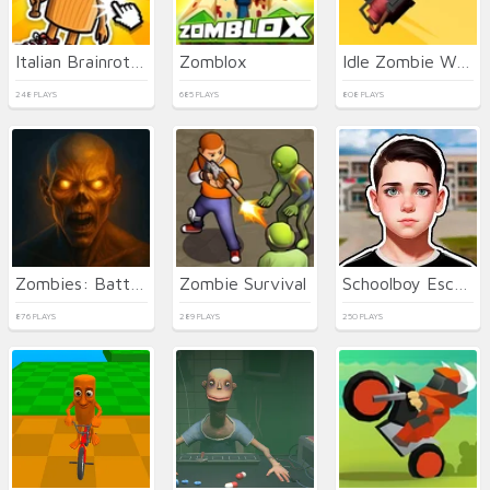
Italian Brainrot Baby Clicker
Zomblox
Idle Zombie Wave
248 PLAYS
685 PLAYS
808 PLAYS
Zombies: Battle for Survival
Zombie Survival
Schoolboy Escape Runaway
876 PLAYS
289 PLAYS
250 PLAYS