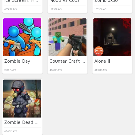
4338 PLAYS
1983 PLAYS
1833 PLAYS
Zombie Day
Counter Craft 2 Zombies
Alone II
3939 PLAYS
4066 PLAYS
4835 PLAYS
Zombie Dead Ahead
4843 PLAYS