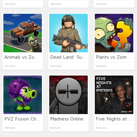
149 PLAYS
498 PLAYS
706 PLAYS
Animals vs Zombies
Dead Land: Survival
Plants vs Zombies Fusion Mode
197 PLAYS
294 PLAYS
259 PLAYS
PVZ Fusion Cheats
Madness Online
Five Nights at Epstein's Online
196 PLAYS
563 PLAYS
609 PLAYS