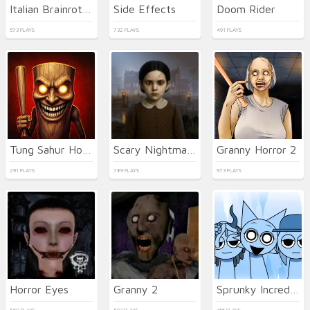
Italian Brainrot Bike Rush
Side Effects
Doom Rider
573 PLAYS
732 PLAYS
491 PLAYS
Tung Sahur Horror
Scary Nightmare Clap Clap
Granny Horror 2
291 PLAYS
789 PLAYS
973 PLAYS
Horror Eyes
Granny 2
Sprunky Incredibox Mods