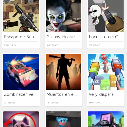
Escape de Supervivencia Zombi USA
Granny House Escape
Locura en el Compuesto de los Sheriffs OFICIAL
2552 PLAYS
3147 PLAYS
3325 PLAYS
Zombiracer velocidad en la tierra
Muertos en el Camino
Ve y dispara
1719 PLAYS
1448 PLAYS
4607 PLAYS