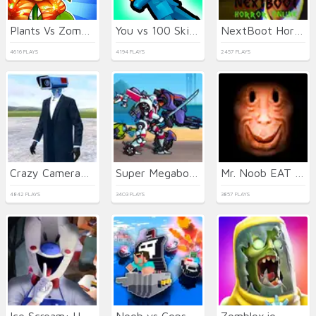
Plants Vs Zombies: Merge Defense
You vs 100 Skibidi Toilets
NextBoot Horror Online
4616 PLAYS
4194 PLAYS
2457 PLAYS
Crazy Cameraman Skibidi
Super Megabot Adventure
Mr. Noob EAT Burger
4842 PLAYS
3403 PLAYS
3857 PLAYS
Ice Scream: Horror Escape
Noob vs Cops
Zomblox.io