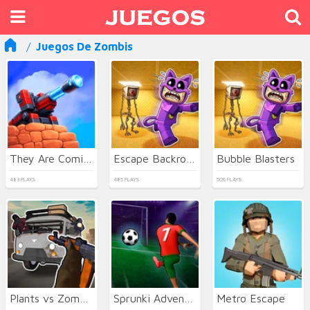
Juegos De Zombis
They Are Coming
Escape Backrooms
Bubble Blasters
483 PLAYS
485 PLAYS
506 PLAYS
Plants vs Zombies Hybrids
Sprunki Adventure 3
Metro Escape