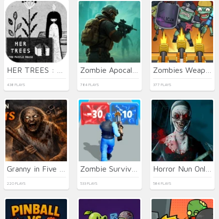
HER TREES : THE PUZZLE HOUSE
Zombie Apocalypse 2
Zombies Weapon Merge 4
438 PLAYS
784 PLAYS
377 PLAYS
Granny in Five Nights Redemption
Zombie Survival Shooter
Horror Nun Online
220 PLAYS
533 PLAYS
584 PLAYS