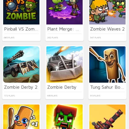
Pinball VS Zombie
Plant Merge: Zombie War
Zombie Waves 2
685 PLAYS
262 PLAYS
547 PLAYS
Zombie Derby 2
Zombie Derby
Tung Sahur Bots Chase Room
172 PLAYS
935 PLAYS
913 PLAYS