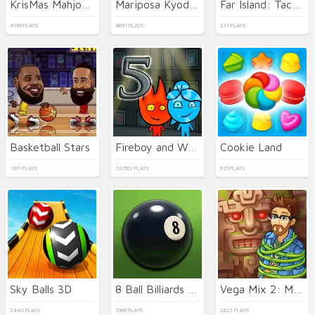
KrisMas Mahjong 2
Mariposa Kyodai Deluxe 2
Far Island: Tactical Warfare
4199 PLAYS
4691 PLAYS
211 PLAYS
Basketball Stars
Fireboy and Watergirl 5 Elements
Cookie Land
1391 PLAYS
131562 PLAYS
615 PLAYS
Sky Balls 3D
8 Ball Billiards Classic
Vega Mix 2: Mystery of Island
2440 PLAYS
3966 PLAYS
2621 PLAYS