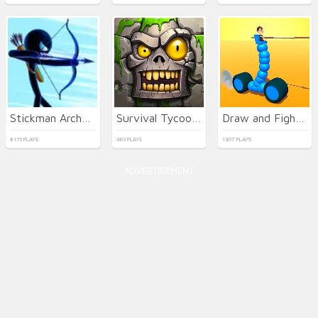
Stickman Archer Warrior
Survival Tycoon: City of Zombie
Draw and Fight: War Machines
8115 PLAYS
463 PLAYS
1307 PLAYS
ADVERTISEMENT