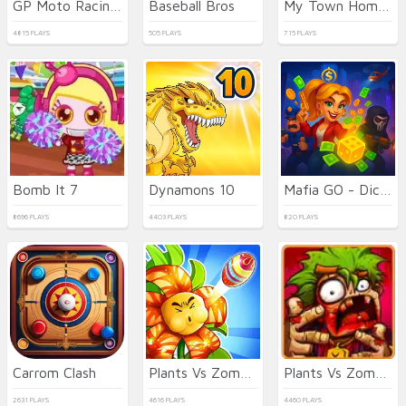
GP Moto Racing 2
Baseball Bros
My Town Home: Family Playhouse
4815 PLAYS
505 PLAYS
715 PLAYS
Bomb It 7
Dynamons 10
Mafia GO - Dice Master
8696 PLAYS
4403 PLAYS
820 PLAYS
Carrom Clash
Plants Vs Zombies: Merge Defense
Plants Vs Zombies 2022
2631 PLAYS
4616 PLAYS
4460 PLAYS