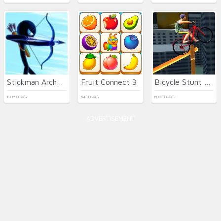
Stickman Archer Warrior
Fruit Connect 3
Bicycle Stunt 3D
8115 PLAYS
643 PLAYS
6090 PLAYS
ADVERTISEMENT