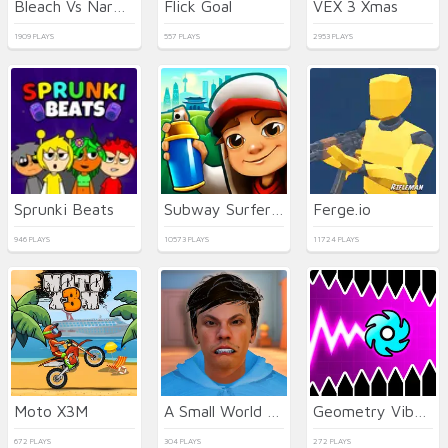
Bleach Vs Naruto 2.6
Flick Goal
VEX 3 Xmas
1909 PLAYS
557 PLAYS
2953 PLAYS
Sprunki Beats
Subway Surfers Seul
Ferge.io
946 PLAYS
10573 PLAYS
11724 PLAYS
Moto X3M
A Small World Cup 2
Geometry Vibes X-Ball
672 PLAYS
304 PLAYS
272 PLAYS