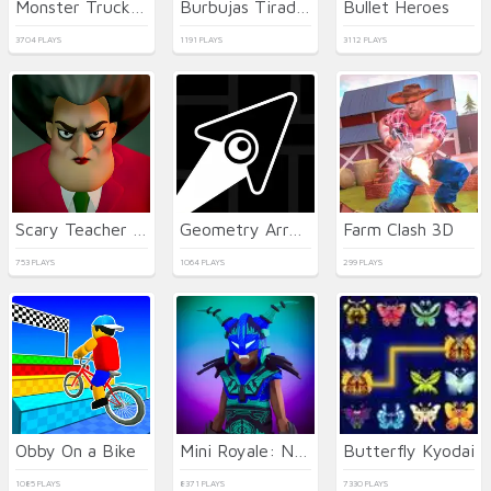
Monster Truck Soccer
Burbujas Tirador Mariposa
Bullet Heroes
3704 PLAYS
1191 PLAYS
3112 PLAYS
Scary Teacher 3D
Geometry Arrow
Farm Clash 3D
753 PLAYS
1064 PLAYS
299 PLAYS
Obby On a Bike
Mini Royale: Nations
Butterfly Kyodai
1085 PLAYS
8371 PLAYS
7330 PLAYS