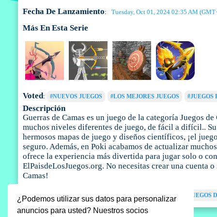
Fecha De Lanzamiento
Tuesday, Oct 01, 2024 02:35 AM (GMT
:
Más En Esta Serie
Voted
:
#NUEVOS JUEGOS
#LOS MEJORES JUEGOS
#JUEGOS 
Descripción
Guerras de Camas es un juego de la categoría Juegos de 
muchos niveles diferentes de juego, de fácil a difícil.. 
hermosos mapas de juego y diseños científicos, ¡el jueg
seguro. Además, en Poki acabamos de actualizar muchos j
ofrece la experiencia más divertida para jugar solo o co
ElPaisdeLosJuegos.org. No necesitas crear una cuenta o 
Camas!
Tags
:
JUEGOS DE ARQUEROS
JUEGOS DE LUCHA
JUEGOS 
¿Podemos utilizar sus datos para personalizar
anuncios para usted? Nuestros socios