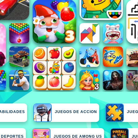
ABILIDADES
JUEGOS DE ACCION
JUEG
 DEPORTES
JUEGOS DE AMONG US
JU