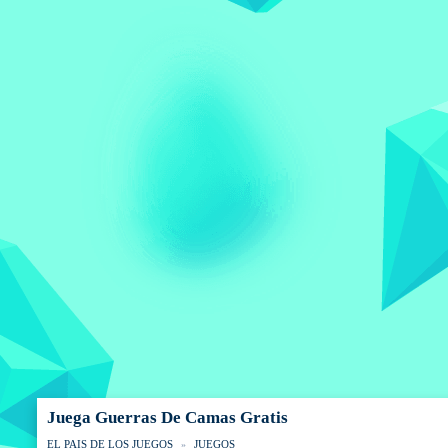
Juega Guerras De Camas Gratis
EL PAIS DE LOS JUEGOS
JUEGOS