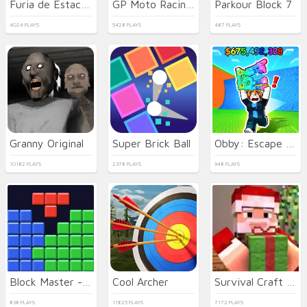
Furia de Estacionamiento 3D: Ciudad Nocturna
GP Moto Racing 3
Parkour Block 7
4024 PLAYS
5428 PLAYS
487 PLAYS
Granny Original
Super Brick Ball
Obby: Escape from Tsunami Brainrot
10182 PLAYS
2378 PLAYS
948 PLAYS
Block Master - Super Puzzle
Cool Archer
Survival Craft Xmas Special
838 PLAYS
11825 PLAYS
7172 PLAYS