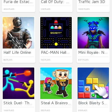
Furia de Estacionamiento 3D: Ciudad Nocturna
Call Of Duty: Free Fire
Traffic Jam 3D
4024 PLAYS
230 PLAYS
12831 PLAYS
Half Life Online
PAC-MAN Halloween 2025
Mini Royale: Nations
663 PLAYS
540 PLAYS
8371 PLAYS
Stick Duel: The War
Steal A Brainrot Online
Block Blasty Saga
1444 PLAYS
650 PLAYS
619 PLAYS