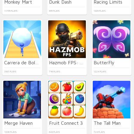
Monkey Mart
Dunk Dash
Racing Limits
11795 PLAYS
695 PLAYS
1326 PLAYS
Carrera de Bolas de Nieve en 3D
Hazmob FPS: Online Shooter
ButterFly
3167 PLAYS
749 PLAYS
1224 PLAYS
Merge Haven
Fruit Connect 3
The Tall Man
1006 PLAYS
643 PLAYS
723 PLAYS