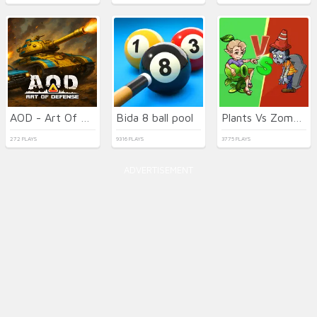
AOD - Art Of Defense
Bida 8 ball pool
Plants Vs Zombies War
272 PLAYS
9316 PLAYS
3775 PLAYS
ADVERTISEMENT