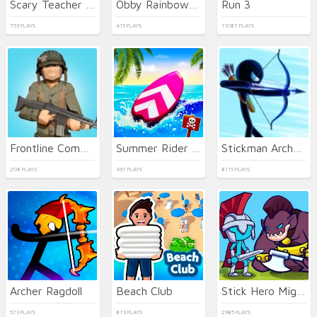
Scary Teacher 3D
Obby Rainbow Tower
Run 3
753 PLAYS
415 PLAYS
11087 PLAYS
Frontline Commando Shooting
Summer Rider 3D 2026
Stickman Archer Warrior
208 PLAYS
497 PLAYS
8115 PLAYS
Archer Ragdoll
Beach Club
Stick Hero Mighty Tower Wars
573 PLAYS
873 PLAYS
2985 PLAYS