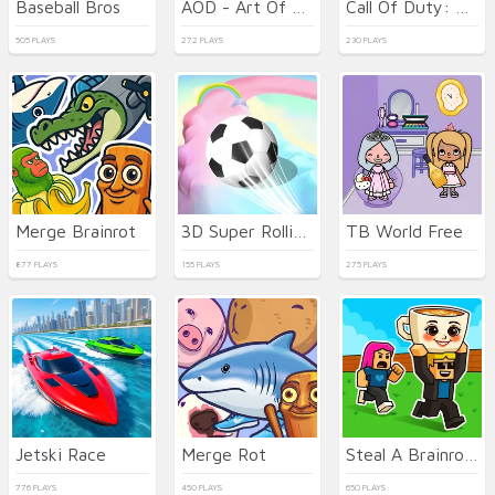
Baseball Bros
AOD - Art Of Defense
Call Of Duty: Free Fire
505 PLAYS
272 PLAYS
230 PLAYS
Merge Brainrot
3D Super Rolling Ball Race
TB World Free
877 PLAYS
155 PLAYS
275 PLAYS
Jetski Race
Merge Rot
Steal A Brainrot Online
776 PLAYS
450 PLAYS
650 PLAYS