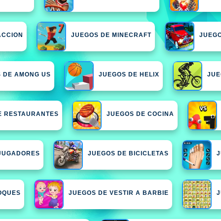
ACCION
JUEGOS DE MINECRAFT
JUEGO
 DE AMONG US
JUEGOS DE HELIX
JUE
E RESTAURANTES
JUEGOS DE COCINA
 JUGADORES
JUEGOS DE BICICLETAS
J
OQUES
JUEGOS DE VESTIR A BARBIE