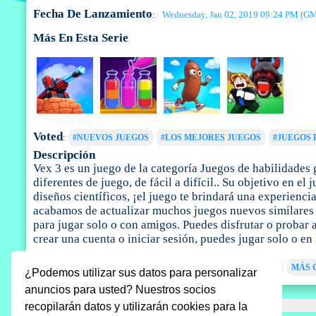
Fecha De Lanzamiento
Wednesday, Jan 02, 2019 09:24 PM (G
:
Más En Esta Serie
Voted
:
#NUEVOS JUEGOS
#LOS MEJORES JUEGOS
#JUEGOS 
Descripción
Vex 3 es un juego de la categoría Juegos de habilidades 
diferentes de juego, de fácil a difícil.. Su objetivo en 
diseños científicos, ¡el juego te brindará una experienc
acabamos de actualizar muchos juegos nuevos similares a 
para jugar solo o con amigos. Puedes disfrutar o probar 
crear una cuenta o iniciar sesión, puedes jugar solo o e
Tags
:
JUEGOS DE HABILIDADES
JUEGOS DE CORRER
MÁS 
¿Podemos utilizar sus datos para personalizar
anuncios para usted? Nuestros socios
recopilarán datos y utilizarán cookies para la