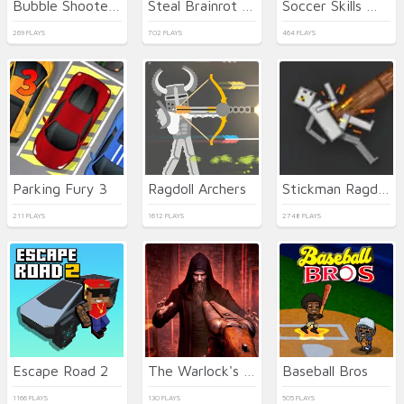
Bubble Shooter Temple Jewels
Steal Brainrot Duel
Soccer Skills World Cup
269 PLAYS
702 PLAYS
464 PLAYS
Parking Fury 3
Ragdoll Archers
Stickman Ragdoll Playground
211 PLAYS
1612 PLAYS
2748 PLAYS
Escape Road 2
The Warlock's Prisoner
Baseball Bros
1166 PLAYS
130 PLAYS
505 PLAYS