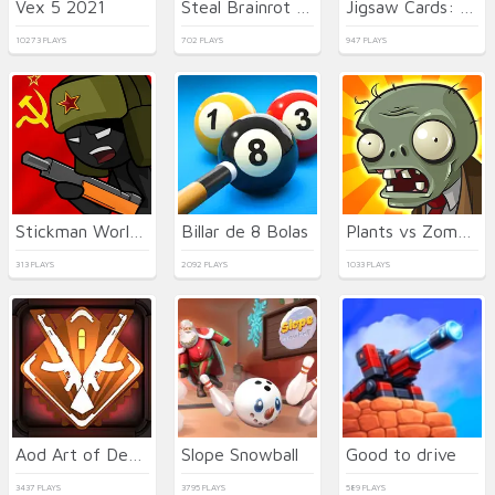
Vex 5 2021
Steal Brainrot Duel
Jigsaw Cards: Daily Puzzles
10273 PLAYS
702 PLAYS
947 PLAYS
Stickman World Battle
Billar de 8 Bolas
Plants vs Zombies
313 PLAYS
2092 PLAYS
1033 PLAYS
Aod Art of Defense
Slope Snowball
Good to drive
3437 PLAYS
3795 PLAYS
589 PLAYS