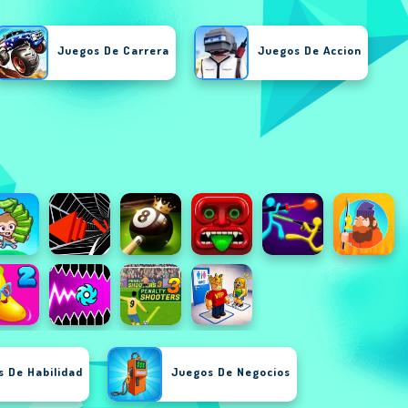
Juegos De Carrera
Juegos De Accion
Juegos De Chicas
Juegos Arcade
Juegos De Deportes
 De Habilidad
Juegos De Negocios