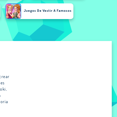
Juegos De Vestir A Famosos
ADVERTISEMENT
crear
res
oki,
a
goría
e